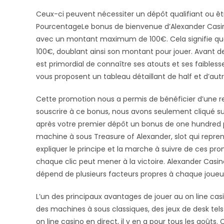
Ceux-ci peuvent nécessiter un dépôt qualifiant ou êtr
PourcentageLe bonus de bienvenue d’Alexander Casin
avec un montant maximum de 100€. Cela signifie que 
100€, doublant ainsi son montant pour jouer. Avant de
est primordial de connaître ses atouts et ses faibless
vous proposent un tableau détaillant de half et d’autre
Cette promotion nous a permis de bénéficier d’une 
souscrire à ce bonus, nous avons seulement cliqué sur
après votre premier dépôt un bonus de one hundred pc,
machine à sous Treasure of Alexander, slot qui repren
expliquer le principe et la marche à suivre de ces pro
chaque clic peut mener à la victoire. Alexander Casi
dépend de plusieurs facteurs propres à chaque joueu
L’un des principaux avantages de jouer au on line cas
des machines à sous classiques, des jeux de desk tels 
on line casino en direct, il y en a pour tous les goûts