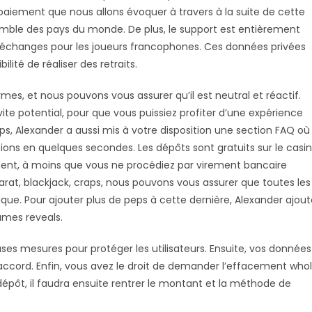
paiement que nous allons évoquer à travers à la suite de cette
mble des pays du monde. De plus, le support est entièrement
es échanges pour les joueurs francophones. Ces données privées
ilité de réaliser des retraits.
es, et nous pouvons vous assurer qu’il est neutral et réactif.
ite potential, pour que vous puissiez profiter d’une expérience
ps, Alexander a aussi mis à votre disposition une section FAQ où
ions en quelques secondes. Les dépôts sont gratuits sur le casi
ent, à moins que vous ne procédiez par virement bancaire
carat, blackjack, craps, nous pouvons vous assurer que toutes les
que. Pour ajouter plus de peps à cette dernière, Alexander ajout
ames reveals.
es mesures pour protéger les utilisateurs. Ensuite, vos données
accord. Enfin, vous avez le droit de demander l’effacement who
épôt, il faudra ensuite rentrer le montant et la méthode de