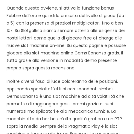
Quando questo avviene, si attiva la funzione bonus
Febbre dell’oro e quindi la crescita del livello di gioco (da 1
a 5) con la presenza di preziosi moltiplicatori, fino a ben
10x. Su Slotgallina siamo sempre attenti alle esigenze dei
nostri lettori, come quella di giocare free of charge alle
nuove slot machine on-line. Su questa pagine è possibile
giocare alla slot machine online Gems Bonanza gratis. Il
tutto grazie alla versione in modalità demo presente
proprio sopra questa recensione.
Inoltre diversi fasci di luce coloreranno delle posizioni,
applicando speciali effetti ai corrispondenti simboli.
Gems Bonanza è una slot machine ad alta volatilità che
permette di raggiungere grossi premi grazie ai suoi
numerosi moltiplicatori e alla meccanica tumble. La
macchinetta da bar ha un’alta qualità grafica e un RTP
sopra la media. Sempre della Pragmatic Play è la slot
machine a tema simile Aztec Bonanza. La meccanica