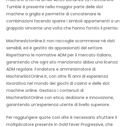
Tumble è presente nella maggior parte delle slot
machine a griglia e permette di concatenare le
combinazioni facendo sparire i simboli appartenenti a un
grappolo vincente una volta che hanno fornito il premio.
Machineslotonline.it non raccoglie scommesse né dati
sensibili, ed è gestito da appassionati del settore.
Rispettiamo le normative ADM per il mercato italiano,
garantendo che ogni sito menzionato abbia una licenza
ADM regolare. Fondatore e amministratore di
MachineSlotOnline.it, con oltre 15 anni di esperienza
lavorativa nel mondo dei giochi di casinò e delle slot
machine online. Gestisco i contenuti di
MachineSlotOnline con etica, dedizione e innovazione,
garantendo un’esperienza utente di livello superiore.
Per raggiungere quote così alte è necessario sfruttare il
moltiplicatore presente in Gold Fever Progressive, che