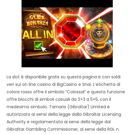
La slot è disponibile gratis su questa pagina e con soldi
veri sui on line casino di BigCasino e Snai. L’etichetta di
colore rosso offre il simbolo “Colossal” e questa funzione
offre blocchi di simboli casuali da 3×3 a 5×5, con il
medesimo simbolo. Tamaris (Gibraltar) Limited è
autorizzata ai sensi della legge dalla Gibraltar Licensing
Authority e regolamentata ai sensi della legge dal
Gibraltar Gambling Commissioner, ai sensi della RGL n.