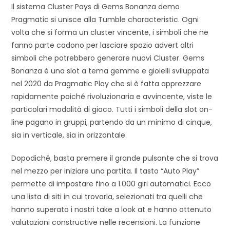
Il sistema Cluster Pays di Gems Bonanza demo
Pragmatic si unisce alla Tumble characteristic. Ogni
volta che si forma un cluster vincente, i simboli che ne
fanno parte cadono per lasciare spazio advert altri
simboli che potrebbero generare nuovi Cluster. Gems
Bonanza è una slot a tema gemme e gioielli sviluppata
nel 2020 da Pragmatic Play che si è fatta apprezzare
rapidamente poiché rivoluzionaria e avvincente, viste le
particolari modalità di gioco. Tutti i simboli della slot on-
line pagano in gruppi, partendo da un minimo di cinque,
sia in verticale, sia in orizzontale.
Dopodiché, basta premere il grande pulsante che si trova
nel mezzo per iniziare una partita. Il tasto “Auto Play”
permette di impostare fino a 1.000 giri automatici. Ecco
una lista di siti in cui trovarla, selezionati tra quelli che
hanno superato i nostri take a look at e hanno ottenuto
valutazioni constructive nelle recensioni. La funzione