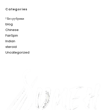
Categories
! Без рубрики
blog
Chinese
FairSpin
Indian
steroid
Uncategorized