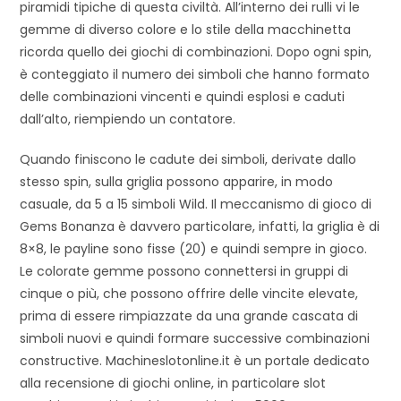
piramidi tipiche di questa civiltà. All’interno dei rulli vi le
gemme di diverso colore e lo stile della macchinetta
ricorda quello dei giochi di combinazioni. Dopo ogni spin,
è conteggiato il numero dei simboli che hanno formato
delle combinazioni vincenti e quindi esplosi e caduti
dall’alto, riempiendo un contatore.
Quando finiscono le cadute dei simboli, derivate dallo
stesso spin, sulla griglia possono apparire, in modo
casuale, da 5 a 15 simboli Wild. Il meccanismo di gioco di
Gems Bonanza è davvero particolare, infatti, la griglia è di
8×8, le payline sono fisse (20) e quindi sempre in gioco.
Le colorate gemme possono connettersi in gruppi di
cinque o più, che possono offrire delle vincite elevate,
prima di essere rimpiazzate da una grande cascata di
simboli nuovi e quindi formare successive combinazioni
constructive. Machineslotonline.it è un portale dedicato
alla recensione di giochi online, in particolare slot