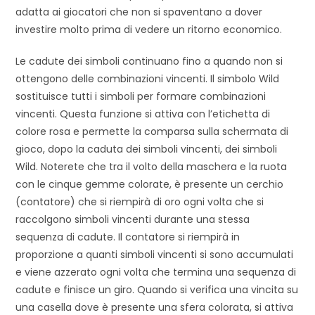
adatta ai giocatori che non si spaventano a dover
investire molto prima di vedere un ritorno economico.
Le cadute dei simboli continuano fino a quando non si
ottengono delle combinazioni vincenti. Il simbolo Wild
sostituisce tutti i simboli per formare combinazioni
vincenti. Questa funzione si attiva con l’etichetta di
colore rosa e permette la comparsa sulla schermata di
gioco, dopo la caduta dei simboli vincenti, dei simboli
Wild. Noterete che tra il volto della maschera e la ruota
con le cinque gemme colorate, è presente un cerchio
(contatore) che si riempirà di oro ogni volta che si
raccolgono simboli vincenti durante una stessa
sequenza di cadute. Il contatore si riempirà in
proporzione a quanti simboli vincenti si sono accumulati
e viene azzerato ogni volta che termina una sequenza di
cadute e finisce un giro. Quando si verifica una vincita su
una casella dove è presente una sfera colorata, si attiva