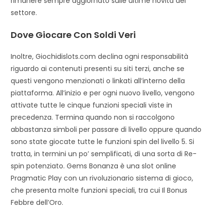
rimanere sempre aggiornato sulle ultime novità del
settore.
Dove Giocare Con Soldi Veri
Inoltre, Giochidislots.com declina ogni responsabilità
riguardo ai contenuti presenti su siti terzi, anche se
questi vengono menzionati o linkati all’interno della
piattaforma. All’inizio e per ogni nuovo livello, vengono
attivate tutte le cinque funzioni speciali viste in
precedenza. Termina quando non si raccolgono
abbastanza simboli per passare di livello oppure quando
sono state giocate tutte le funzioni spin del livello 5. Si
tratta, in termini un po’ semplificati, di una sorta di Re-
spin potenziato. Gems Bonanza è una slot online
Pragmatic Play con un rivoluzionario sistema di gioco,
che presenta molte funzioni speciali, tra cui Il Bonus
Febbre dell’Oro.