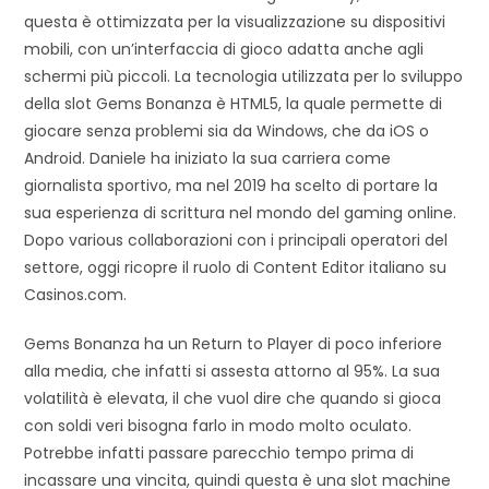
questa è ottimizzata per la visualizzazione su dispositivi
mobili, con un’interfaccia di gioco adatta anche agli
schermi più piccoli. La tecnologia utilizzata per lo sviluppo
della slot Gems Bonanza è HTML5, la quale permette di
giocare senza problemi sia da Windows, che da iOS o
Android. Daniele ha iniziato la sua carriera come
giornalista sportivo, ma nel 2019 ha scelto di portare la
sua esperienza di scrittura nel mondo del gaming online.
Dopo various collaborazioni con i principali operatori del
settore, oggi ricopre il ruolo di Content Editor italiano su
Casinos.com.
Gems Bonanza ha un Return to Player di poco inferiore
alla media, che infatti si assesta attorno al 95%. La sua
volatilità è elevata, il che vuol dire che quando si gioca
con soldi veri bisogna farlo in modo molto oculato.
Potrebbe infatti passare parecchio tempo prima di
incassare una vincita, quindi questa è una slot machine