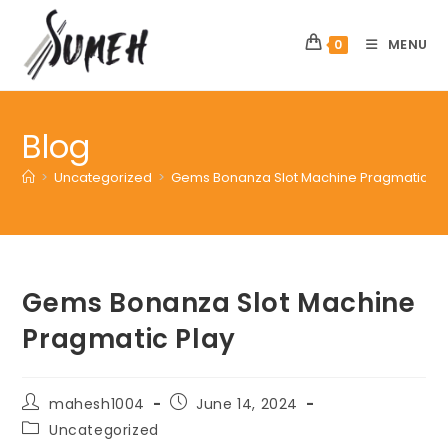
Skip
to
MENU
0
content
Blog
>
Uncategorized
>
Gems Bonanza Slot Machine Pragmatic Pl
Gems Bonanza Slot Machine
Pragmatic Play
Post
Post
mahesh1004
June 14, 2024
author:
published:
Post
Uncategorized
category: