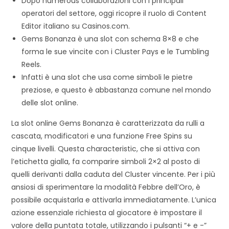
Dopo numerous collaborazioni con i principali
operatori del settore, oggi ricopre il ruolo di Content
Editor italiano su Casinos.com.
Gems Bonanza è una slot con schema 8×8 e che
forma le sue vincite con i Cluster Pays e le Tumbling
Reels.
Infatti è una slot che usa come simboli le pietre
preziose, e questo è abbastanza comune nel mondo
delle slot online.
La slot online Gems Bonanza è caratterizzata da rulli a
cascata, modificatori e una funzione Free Spins su
cinque livelli. Questa characteristic, che si attiva con
l’etichetta gialla, fa comparire simboli 2×2 al posto di
quelli derivanti dalla caduta del Cluster vincente. Per i più
ansiosi di sperimentare la modalità Febbre dell’Oro, è
possibile acquistarla e attivarla immediatamente. L’unica
azione essenziale richiesta al giocatore è impostare il
valore della puntata totale, utilizzando i pulsanti “+ e -”