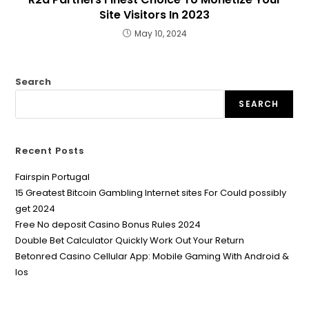
Site Visitors In 2023
May 10, 2024
Search
SEARCH
Recent Posts
Fairspin Portugal
15 Greatest Bitcoin Gambling Internet sites For Could possibly
get 2024
Free No deposit Casino Bonus Rules 2024
Double Bet Calculator Quickly Work Out Your Return
Betonred Casino Cellular App: Mobile Gaming With Android &
Ios