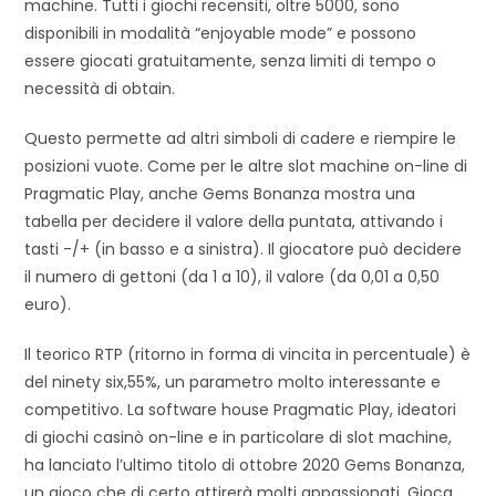
machine. Tutti i giochi recensiti, oltre 5000, sono
disponibili in modalità “enjoyable mode” e possono
essere giocati gratuitamente, senza limiti di tempo o
necessità di obtain.
Questo permette ad altri simboli di cadere e riempire le
posizioni vuote. Come per le altre slot machine on-line di
Pragmatic Play, anche Gems Bonanza mostra una
tabella per decidere il valore della puntata, attivando i
tasti -/+ (in basso e a sinistra). Il giocatore può decidere
il numero di gettoni (da 1 a 10), il valore (da 0,01 a 0,50
euro).
Il teorico RTP (ritorno in forma di vincita in percentuale) è
del ninety six,55%, un parametro molto interessante e
competitivo. La software house Pragmatic Play, ideatori
di giochi casinò on-line e in particolare di slot machine,
ha lanciato l’ultimo titolo di ottobre 2020 Gems Bonanza,
un gioco che di certo attirerà molti appassionati. Gioca