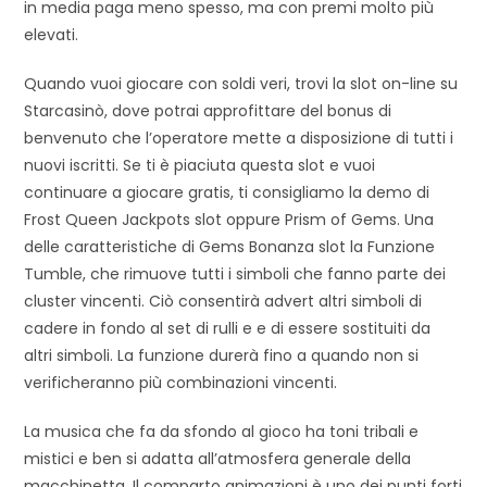
in media paga meno spesso, ma con premi molto più
elevati.
Quando vuoi giocare con soldi veri, trovi la slot on-line su
Starcasinò, dove potrai approfittare del bonus di
benvenuto che l’operatore mette a disposizione di tutti i
nuovi iscritti. Se ti è piaciuta questa slot e vuoi
continuare a giocare gratis, ti consigliamo la demo di
Frost Queen Jackpots slot oppure Prism of Gems. Una
delle caratteristiche di Gems Bonanza slot la Funzione
Tumble, che rimuove tutti i simboli che fanno parte dei
cluster vincenti. Ciò consentirà advert altri simboli di
cadere in fondo al set di rulli e e di essere sostituiti da
altri simboli. La funzione durerà fino a quando non si
verificheranno più combinazioni vincenti.
La musica che fa da sfondo al gioco ha toni tribali e
mistici e ben si adatta all’atmosfera generale della
macchinetta. Il comparto animazioni è uno dei punti forti