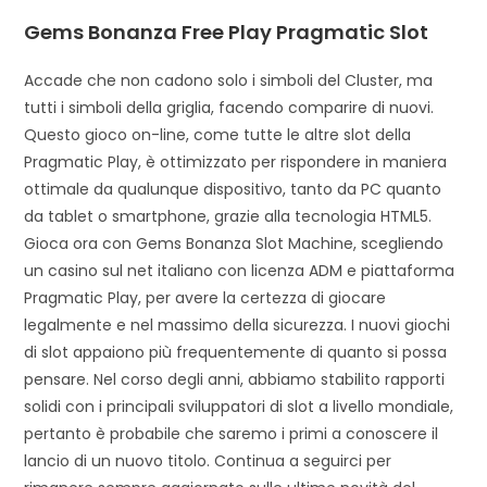
Gems Bonanza Free Play Pragmatic Slot
Accade che non cadono solo i simboli del Cluster, ma
tutti i simboli della griglia, facendo comparire di nuovi.
Questo gioco on-line, come tutte le altre slot della
Pragmatic Play, è ottimizzato per rispondere in maniera
ottimale da qualunque dispositivo, tanto da PC quanto
da tablet o smartphone, grazie alla tecnologia HTML5.
Gioca ora con Gems Bonanza Slot Machine, scegliendo
un casino sul net italiano con licenza ADM e piattaforma
Pragmatic Play, per avere la certezza di giocare
legalmente e nel massimo della sicurezza. I nuovi giochi
di slot appaiono più frequentemente di quanto si possa
pensare. Nel corso degli anni, abbiamo stabilito rapporti
solidi con i principali sviluppatori di slot a livello mondiale,
pertanto è probabile che saremo i primi a conoscere il
lancio di un nuovo titolo. Continua a seguirci per