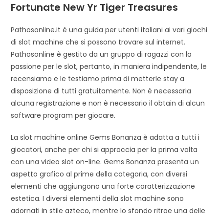
Fortunate New Yr Tiger Treasures
Pathosonline.it è una guida per utenti italiani ai vari giochi
di slot machine che si possono trovare sul internet.
Pathosonline è gestito da un gruppo di ragazzi con la
passione per le slot, pertanto, in maniera indipendente, le
recensiamo e le testiamo prima di metterle stay a
disposizione di tutti gratuitamente. Non è necessaria
alcuna registrazione e non è necessario il obtain di alcun
software program per giocare.
La slot machine online Gems Bonanza è adatta a tutti i
giocatori, anche per chi si approccia per la prima volta
con una video slot on-line. Gems Bonanza presenta un
aspetto grafico al prime della categoria, con diversi
elementi che aggiungono una forte caratterizzazione
estetica. I diversi elementi della slot machine sono
adornati in stile azteco, mentre lo sfondo ritrae una delle