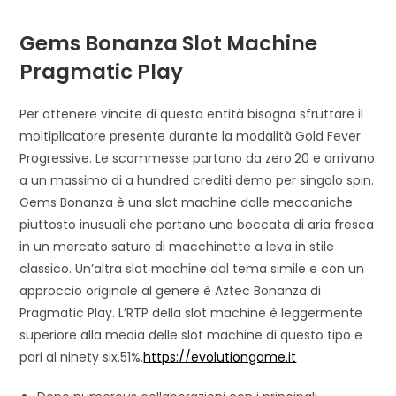
Gems Bonanza Slot Machine
Pragmatic Play
Per ottenere vincite di questa entità bisogna sfruttare il
moltiplicatore presente durante la modalità Gold Fever
Progressive. Le scommesse partono da zero.20 e arrivano
a un massimo di a hundred crediti demo per singolo spin.
Gems Bonanza è una slot machine dalle meccaniche
piuttosto inusuali che portano una boccata di aria fresca
in un mercato saturo di macchinette a leva in stile
classico. Un’altra slot machine dal tema simile e con un
approccio originale al genere è Aztec Bonanza di
Pragmatic Play. L’RTP della slot machine è leggermente
superiore alla media delle slot machine di questo tipo e
pari al ninety six.51%.
https://evolutiongame.it