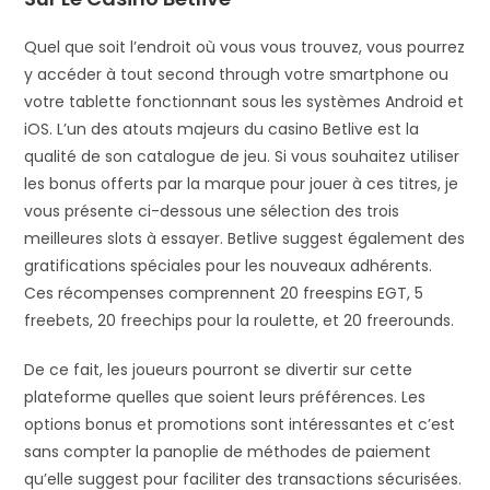
Quel que soit l’endroit où vous vous trouvez, vous pourrez
y accéder à tout second through votre smartphone ou
votre tablette fonctionnant sous les systèmes Android et
iOS. L’un des atouts majeurs du casino Betlive est la
qualité de son catalogue de jeu. Si vous souhaitez utiliser
les bonus offerts par la marque pour jouer à ces titres, je
vous présente ci-dessous une sélection des trois
meilleures slots à essayer. Betlive suggest également des
gratifications spéciales pour les nouveaux adhérents.
Ces récompenses comprennent 20 freespins EGT, 5
freebets, 20 freechips pour la roulette, et 20 freerounds.
De ce fait, les joueurs pourront se divertir sur cette
plateforme quelles que soient leurs préférences. Les
options bonus et promotions sont intéressantes et c’est
sans compter la panoplie de méthodes de paiement
qu’elle suggest pour faciliter des transactions sécurisées.