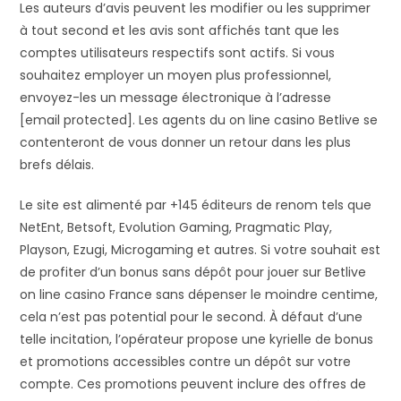
Les auteurs d’avis peuvent les modifier ou les supprimer
à tout second et les avis sont affichés tant que les
comptes utilisateurs respectifs sont actifs. Si vous
souhaitez employer un moyen plus professionnel,
envoyez-les un message électronique à l’adresse
[email protected]. Les agents du on line casino Betlive se
contenteront de vous donner un retour dans les plus
brefs délais.
Le site est alimenté par +145 éditeurs de renom tels que
NetEnt, Betsoft, Evolution Gaming, Pragmatic Play,
Playson, Ezugi, Microgaming et autres. Si votre souhait est
de profiter d’un bonus sans dépôt pour jouer sur Betlive
on line casino France sans dépenser le moindre centime,
cela n’est pas potential pour le second. À défaut d’une
telle incitation, l’opérateur propose une kyrielle de bonus
et promotions accessibles contre un dépôt sur votre
compte. Ces promotions peuvent inclure des offres de