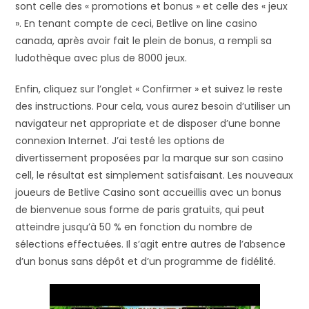
sont celle des « promotions et bonus » et celle des « jeux
». En tenant compte de ceci, Betlive on line casino
canada, après avoir fait le plein de bonus, a rempli sa
ludothèque avec plus de 8000 jeux.
Enfin, cliquez sur l’onglet « Confirmer » et suivez le reste
des instructions. Pour cela, vous aurez besoin d’utiliser un
navigateur net appropriate et de disposer d’une bonne
connexion Internet. J’ai testé les options de
divertissement proposées par la marque sur son casino
cell, le résultat est simplement satisfaisant. Les nouveaux
joueurs de Betlive Casino sont accueillis avec un bonus
de bienvenue sous forme de paris gratuits, qui peut
atteindre jusqu’à 50 % en fonction du nombre de
sélections effectuées. Il s’agit entre autres de l’absence
d’un bonus sans dépôt et d’un programme de fidélité.