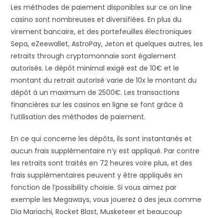
Les méthodes de paiement disponibles sur ce on line
casino sont nombreuses et diversifiées. En plus du
virement bancaire, et des portefeuilles électroniques
Sepa, eZeewallet, AstroPay, Jeton et quelques autres, les
retraits through cryptomonnaie sont également
autorisés. Le dépôt minimal exigé est de 10€ et le
montant du retrait autorisé varie de 10x le montant du
dépôt à un maximum de 2500€. Les transactions
financières sur les casinos en ligne se font grâce à
l’utilisation des méthodes de paiement.
En ce qui concerne les dépôts, ils sont instantanés et
aucun frais supplémentaire n’y est appliqué. Par contre
les retraits sont traités en 72 heures voire plus, et des
frais supplémentaires peuvent y être appliqués en
fonction de l’possibility choisie. Si vous aimez par
exemple les Megaways, vous jouerez à des jeux comme
Dia Mariachi, Rocket Blast, Musketeer et beaucoup