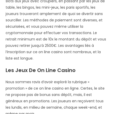
slots aux jeux avec croupiers, en passant par les jeux de
table, les bingos, les mini-jeux, les paris sportifs, les
joueurs trouveront amplement de quoi se divertir sans
sourciller. Les méthodes de paiement sont diverses, et
sécurisées, et vous pouvez même utiliser la
cryptomonnaie pour effectuer vos transactions. Le
retrait minimum est de 10x le montant du dépôt et vous
pouvez retirer jusqu’à 2500€. Les avantages liés à
l’inscription sur ce on line casino sont nombreux, et la
liste est longue.
Les Jeux De On Line Casino
Nous sommes ravis d’avoir exploré la rubrique «
promotion » de ce on line casino en ligne. Certes, le site
ne propose pas de bonus sans dépôt, mais, il est
généreux en promotions. Les joueurs en reçoivent tous
les lundis, en milieu de semaine, chaque week-end, et
même par mois.