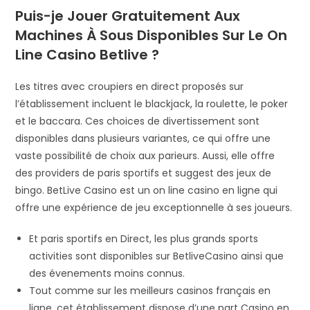
Puis-je Jouer Gratuitement Aux
Machines À Sous Disponibles Sur Le On
Line Casino Betlive ?
Les titres avec croupiers en direct proposés sur
l’établissement incluent le blackjack, la roulette, le poker
et le baccara. Ces choices de divertissement sont
disponibles dans plusieurs variantes, ce qui offre une
vaste possibilité de choix aux parieurs. Aussi, elle offre
des providers de paris sportifs et suggest des jeux de
bingo. BetLive Casino est un on line casino en ligne qui
offre une expérience de jeu exceptionnelle à ses joueurs.
Et paris sportifs en Direct, les plus grands sports
activities sont disponibles sur BetliveCasino ainsi que
des évenements moins connus.
Tout comme sur les meilleurs casinos français en
ligne, cet établissement dispose d’une part Casino en