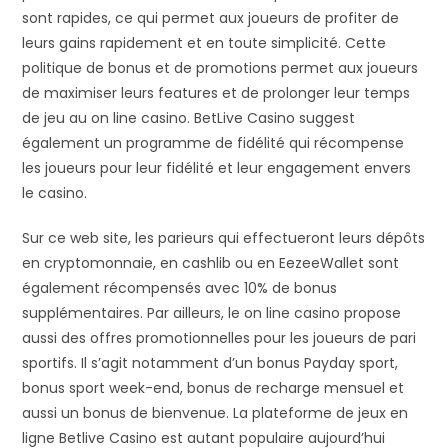
sont rapides, ce qui permet aux joueurs de profiter de
leurs gains rapidement et en toute simplicité. Cette
politique de bonus et de promotions permet aux joueurs
de maximiser leurs features et de prolonger leur temps
de jeu au on line casino. BetLive Casino suggest
également un programme de fidélité qui récompense
les joueurs pour leur fidélité et leur engagement envers
le casino.
Sur ce web site, les parieurs qui effectueront leurs dépôts
en cryptomonnaie, en cashlib ou en EezeeWallet sont
également récompensés avec 10% de bonus
supplémentaires. Par ailleurs, le on line casino propose
aussi des offres promotionnelles pour les joueurs de pari
sportifs. Il s’agit notamment d’un bonus Payday sport,
bonus sport week-end, bonus de recharge mensuel et
aussi un bonus de bienvenue. La plateforme de jeux en
ligne Betlive Casino est autant populaire aujourd’hui