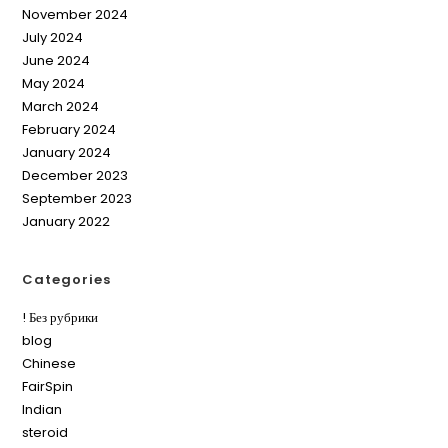
November 2024
July 2024
June 2024
May 2024
March 2024
February 2024
January 2024
December 2023
September 2023
January 2022
Categories
! Без рубрики
blog
Chinese
FairSpin
Indian
steroid