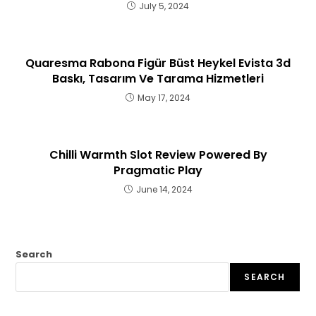
July 5, 2024
Quaresma Rabona Figür Büst Heykel Evista 3d
Baskı, Tasarım Ve Tarama Hizmetleri
May 17, 2024
Chilli Warmth Slot Review Powered By
Pragmatic Play
June 14, 2024
Search
SEARCH