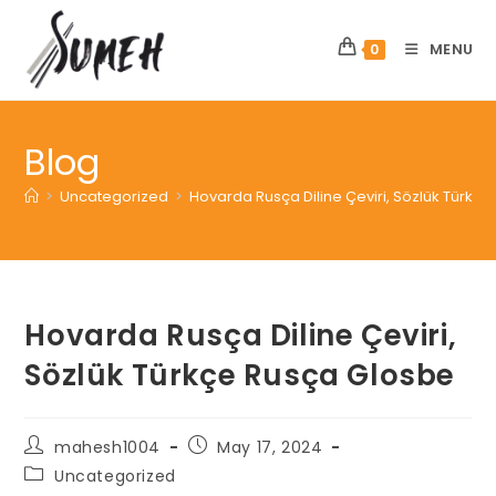
Skip
to
MENU
0
content
Blog
>
Uncategorized
>
Hovarda Rusça Diline Çeviri, Sözlük Türkç
Hovarda Rusça Diline Çeviri,
Sözlük Türkçe Rusça Glosbe
Post
Post
mahesh1004
May 17, 2024
author:
published:
Post
Uncategorized
category: