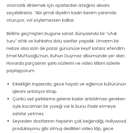
otomatik dinlemek için ayarlardan isteğiniz aksanı
seçebilirsiniz. “Abi şimdi diyelim kadın benim yanımda
oturuyor, vol söylemezsen kalkar.
Birlikte geçmişten bugüne sanat dünyasında bir “ufuk
turu” attık ve kahkaha dolu saatler yaşadık. Umarım bir
nebze olsa sizin de pazar gününüze keyif katarız efendim.
Emel Müftüoğlu’nun, Ruhun Duymaz albümünde yer alan
Hovarda parçasının şarkı sözlerini ve video klibini sizlerle
paylaşıyorum.
Erkekliğin inşasında, gece hayatı ve eğlence kültürünün
işlevini anlatıyor kitap.
Çünkü asıl şarkılarına gelene kadar anlatılması gereken
öyle kocaman bir yüreği var ki bunu ifade etmeye
satırlar yetmez.
Seyreden dostlarının hepsinin çok beğendiği, Hollywood
prodüksiyonu gibi olmuş dedikleri video klip, gece