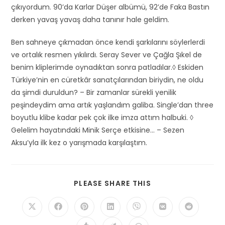
çıkıyordum. 90’da Karlar Düşer albümü, 92’de Faka Bastın
derken yavaş yavaş daha tanınır hale geldim.
Ben sahneye çıkmadan önce kendi şarkılarını söylerlerdi
ve ortalık resmen yıkılırdı. Seray Sever ve Çağla Şıkel de
benim kliplerimde oynadıktan sonra patladılar.◊ Eskiden
Türkiye’nin en cüretkâr sanatçılarından biriydin, ne oldu
da şimdi duruldun? – Bir zamanlar sürekli yenilik
peşindeydim ama artık yaşlandım galiba. Single’dan three
boyutlu klibe kadar pek çok ilke imza attım halbuki. ◊
Gelelim hayatındaki Minik Serçe etkisine… – Sezen
Aksu’yla ilk kez o yarışmada karşılaştım.
SHARE
PLEASE SHARE THIS
THIS
CONTENT
Opens
Opens
Opens
Opens
Opens
Opens
Opens
in
in
in
in
in
in
in
a
a
a
a
a
a
a