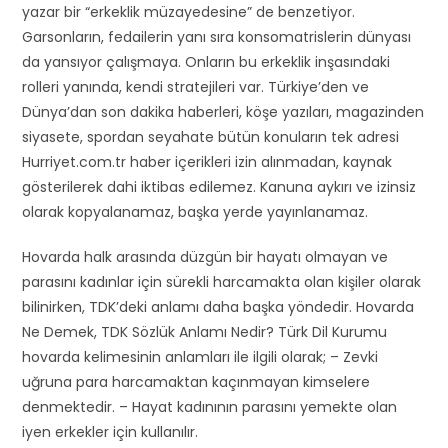
yazar bir “erkeklik müzayedesine” de benzetiyor.
Garsonların, fedailerin yanı sıra konsomatrislerin dünyası
da yansıyor çalışmaya. Onların bu erkeklik inşasındaki
rolleri yanında, kendi stratejileri var. Türkiye’den ve
Dünya’dan son dakika haberleri, köşe yazıları, magazinden
siyasete, spordan seyahate bütün konuların tek adresi
Hurriyet.com.tr haber içerikleri izin alınmadan, kaynak
gösterilerek dahi iktibas edilemez. Kanuna aykırı ve izinsiz
olarak kopyalanamaz, başka yerde yayınlanamaz.
Hovarda halk arasında düzgün bir hayatı olmayan ve
parasını kadınlar için sürekli harcamakta olan kişiler olarak
bilinirken, TDK’deki anlamı daha başka yöndedir. Hovarda
Ne Demek, TDK Sözlük Anlamı Nedir? Türk Dil Kurumu
hovarda kelimesinin anlamları ile ilgili olarak; – Zevki
uğruna para harcamaktan kaçınmayan kimselere
denmektedir. – Hayat kadınının parasını yemekte olan
iyen erkekler için kullanılır.