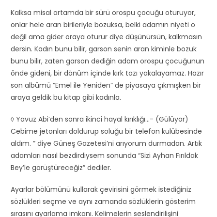
Kalksa misal ortamda bir sürü orospu çocuğu oturuyor,
onlar hele aran birileriyle bozuksa, belki adamın niyeti o
değil ama gider oraya oturur diye düşünürsün, kalkmasın
dersin. Kadın bunu bilir, garson senin aran kiminle bozuk
bunu bilir, zaten garson dediğin adam orospu çocuğunun
önde gideni, bir dönüm içinde kırk tazı yakalayamaz. Hazır
son albümü “Emel ile Yeniden” de piyasaya çıkmışken bir
araya geldik bu kitap gibi kadınla.
◊ Yavuz Abi’den sonra ikinci hayal kırıklığı…- (Gülüyor)
Cebime jetonları doldurup soluğu bir telefon kulübesinde
aldım. ” diye Güneş Gazetesi’ni arıyorum durmadan. Artık
adamları nasıl bezdirdiysem sonunda “Sizi Ayhan Fırıldak
Bey’le görüştüreceğiz” dediler.
Ayarlar bölümünü kullarak çevirisini görmek istediğiniz
sözlükleri seçme ve aynı zamanda sözlüklerin gösterim
sırasını ayarlama imkanı. Kelimelerin seslendirilişini