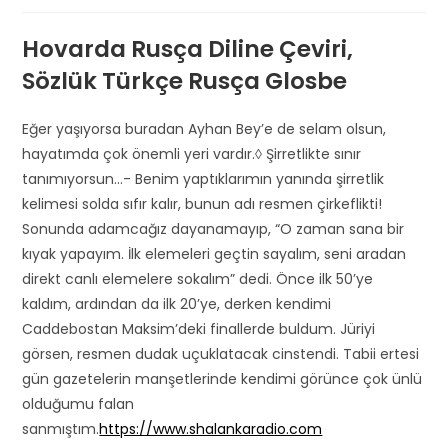
Hovarda Rusça Diline Çeviri,
Sözlük Türkçe Rusça Glosbe
Eğer yaşıyorsa buradan Ayhan Bey’e de selam olsun,
hayatımda çok önemli yeri vardır.◊ Şirretlikte sınır
tanımıyorsun…- Benim yaptıklarımın yanında şirretlik
kelimesi solda sıfır kalır, bunun adı resmen çirkeflikti!
Sonunda adamcağız dayanamayıp, “O zaman sana bir
kıyak yapayım. İlk elemeleri geçtin sayalım, seni aradan
direkt canlı elemelere sokalım” dedi. Önce ilk 50’ye
kaldım, ardından da ilk 20’ye, derken kendimi
Caddebostan Maksim’deki finallerde buldum. Jüriyi
görsen, resmen dudak uçuklatacak cinstendi. Tabii ertesi
gün gazetelerin manşetlerinde kendimi görünce çok ünlü
olduğumu falan
sanmıştım.
https://www.shalankaradio.com