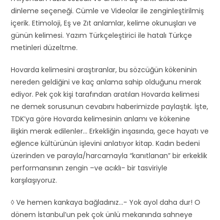
dinleme seçeneği. Cümle ve Videolar ile zenginleştirilmiş
içerik. Etimoloji, Eş ve Zıt anlamlar, kelime okunuşları ve
günün kelimesi. Yazım Türkçeleştirici ile hatalı Türkçe
metinleri düzeltme.
Hovarda kelimesini araştıranlar, bu sözcüğün kökeninin
nereden geldiğini ve kaç anlama sahip olduğunu merak
ediyor. Pek çok kişi tarafından aratılan Hovarda kelimesi
ne demek sorusunun cevabını haberimizde paylaştık. İşte,
TDK’ya göre Hovarda kelimesinin anlamı ve kökenine
ilişkin merak edilenler… Erkekliğin inşasında, gece hayatı ve
eğlence kültürünün işlevini anlatıyor kitap. Kadın bedeni
üzerinden ve parayla/harcamayla “kanıtlanan” bir erkeklik
performansının zengin –ve acıklı- bir tasviriyle
karşılaşıyoruz.
◊ Ve hemen kankaya bağladınız…- Yok ayol daha dur! O
dönem İstanbul’un pek çok ünlü mekanında sahneye