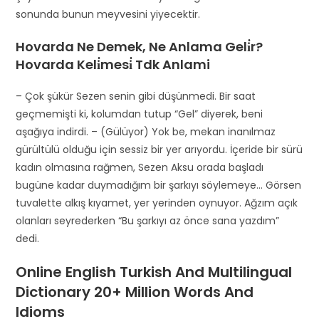
sonunda bunun meyvesini yiyecektir.
Hovarda Ne Demek, Ne Anlama Geli̇r?
Hovarda Keli̇mesi̇ Tdk Anlami
– Çok şükür Sezen senin gibi düşünmedi. Bir saat
geçmemişti ki, kolumdan tutup “Gel” diyerek, beni
aşağıya indirdi. – (Gülüyor) Yok be, mekan inanılmaz
gürültülü olduğu için sessiz bir yer arıyordu. İçeride bir sürü
kadın olmasına rağmen, Sezen Aksu orada başladı
bugüne kadar duymadığım bir şarkıyı söylemeye… Görsen
tuvalette alkış kıyamet, yer yerinden oynuyor. Ağzım açık
olanları seyrederken “Bu şarkıyı az önce sana yazdım”
dedi.
Online English Turkish And Multilingual
Dictionary 20+ Million Words And
Idioms