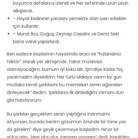
boyunca defalarca izlendi ve her seferinde uzun uzun
alkışlandı…
– Hayat kadınının parasını yemekte olan iyen erkekler
için kullanılır.
– Murat Boz, Doğuş, Zeynep Casalini ve Deniz Seki
bana vokal yaparlardı.
Ben sadece bazılarının hayatında aracı ve “hızlandırıcı
faktör” olarak yer almışımdır. Fakat mütevazı
olamayacağım, burnum iyi koku alır. Şimdiye kadar hiç
yanılmadım diyebilirim. Her türlü iddiaya varım bir gün
mutlaka kendi şarkılarını bu memleket senin ağzından
dinleyecek” dedim. Şarkılarını ilk dinlediğim zamanı dün
gibi hatırlıyorum.
Bu şarkıları gerçekten senin yaptığına inanmamı
istiyorsan, burada benim gözümün önünde bir tane yaz
da görelim” diye geyik çevirmeye başladım. Hınzır bir
gülüş atıp, “Hee olur olur, tamam yazarım” dedi. İstediğim