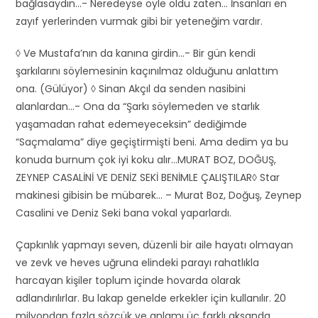
bağlasaydın…- Neredeyse öyle oldu zaten… İnsanları en
zayıf yerlerinden vurmak gibi bir yeteneğim vardır.
◊ Ve Mustafa’nın da kanına girdin…- Bir gün kendi
şarkılarını söylemesinin kaçınılmaz olduğunu anlattım
ona. (Gülüyor) ◊ Sinan Akçıl da senden nasibini
alanlardan…- Ona da “Şarkı söylemeden ve starlık
yaşamadan rahat edemeyeceksin” dediğimde
“Saçmalama” diye geçiştirmişti beni. Ama dedim ya bu
konuda burnum çok iyi koku alır…MURAT BOZ, DOĞUŞ,
ZEYNEP CASALİNİ VE DENİZ SEKİ BENİMLE ÇALIŞTILAR◊ Star
makinesi gibisin be mübarek… – Murat Boz, Doğuş, Zeynep
Casalini ve Deniz Seki bana vokal yaparlardı.
Çapkınlık yapmayı seven, düzenli bir aile hayatı olmayan
ve zevk ve heves uğruna elindeki parayı rahatlıkla
harcayan kişiler toplum içinde hovarda olarak
adlandırılırlar. Bu lakap genelde erkekler için kullanılır. 20
milyondan fazla sözcük ve anlamı üç farklı aksanda