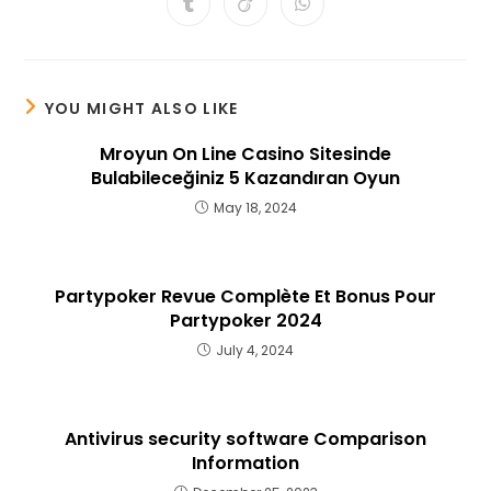
Opens
Opens
Opens
new
new
new
new
new
new
new
in
in
in
window
window
window
window
window
window
window
a
a
a
new
new
new
window
window
window
YOU MIGHT ALSO LIKE
Mroyun On Line Casino Sitesinde
Bulabileceğiniz 5 Kazandıran Oyun
May 18, 2024
Partypoker Revue Complète Et Bonus Pour
Partypoker 2024
July 4, 2024
Antivirus security software Comparison
Information