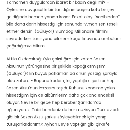
Tamamen duygulardan ibaret bir kadın değil mi? –
Öylesine duygusal ki bir tanıdığının başına kötü bir şey
geldiğinde hemen yanına koşar. Fakat olayı “sahibinden”
bile daha derin hissettiği için sonunda “Aman sen teselli
etme” dersin. (Gülüyor) Slumdog Millionaire filmini
seyrederken tansiyonu bilmem kaça fırlayınca ambulans
çağırdığımızı bilirim.
Attila Özdemiroğlu’yla çalıştığım için zaten Sezen
Aksu’nun yörüngesine bir şekilde kapağı atmıştım.
(Gülüyor)◊ En büyük patlaman da onun yazdığı şarkıyla
oldu zaten…- Bugüne kadar çıkış yaptığım şarkılar hep
Sezen Aksu’nun imzasını taşıdı. Ruhunu kendime yakın
hissettiğim için de albümlerim daha çok ona endeksli
oluyor. Neyse bir gece hep beraber Şamdan’da
eğleniyoruz. Tabii bendeniz de her müzisyen Türk evladı
gibi bir Sezen Aksu şarkısı söyleyebilmek için yanıp
tutuşanlardanım.◊ Ayhan Bey’e yaptığın gibi çirkefe