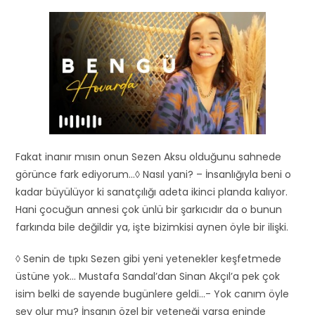
Fakat inanır mısın onun Sezen Aksu olduğunu sahnede
görünce fark ediyorum…◊ Nasıl yani? – İnsanlığıyla beni o
kadar büyülüyor ki sanatçılığı adeta ikinci planda kalıyor.
Hani çocuğun annesi çok ünlü bir şarkıcıdır da o bunun
farkında bile değildir ya, işte bizimkisi aynen öyle bir ilişki.
◊ Senin de tıpkı Sezen gibi yeni yetenekler keşfetmede
üstüne yok… Mustafa Sandal’dan Sinan Akçıl’a pek çok
isim belki de sayende bugünlere geldi…- Yok canım öyle
şey olur mu? İnsanın özel bir yeteneği varsa eninde