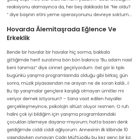
reaksiyonu alamayınca da, her beş dakikada bir “Ne oldu?
” diye başının etini yeme operasyonunu devreye soktum…
Hovarda Âlemitaşrada Eğlence Ve
Erkeklik
Bende bir havalar bir havalar hiç sorma, bakkala
gittiğimde herif suratıma bön bön bakınca “Bu adam nasıl
beni tanımaz” diye cinnet geçiriyordum. Gel gör ki tıpkı
bugünkü yarışma programlarında olduğu gibi birkaç gün
sonra, müzik piyasasından ne arayan ne de soran kaldı…◊
Bu tip yarışmalar gençlere karşılığı olmayan ümitler mi
veriyor demek istiyorsun? – Sana vaat edilen hayaller
gerçekleşmeyince, psikolojin altüst oluyor resmen. O ruh
halini çok iyi bildiğim için yarışma programlarındaki
çocukları izlemeye dayana-mıyorum; hatta bazen denk
geldiğimde ciddi ciddi ağlıyorum. Annesinin ilk klibinde 10
yaşındayken oynayan Çağrı Müftüoğlu bu kez genç bir kız