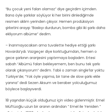
“Bu çocuk yeni falan olamaz” diye geçirdim içimden.
Bana öyle şarkılar söylüyor ki her birini dinlediğimde
resmen aklım yerinden çıkıyor. Hemen prodüksiyon
şirketini arayıp “Baskıyı durdurun, bomba gibi iki şarkı daha
ekliyorum albüme” dedim.
– İnanmayacaksın ama tuvalette hediye ettiği şarkı
Hovarda’ydı. Vazgeçer diye korktuğumdan, hemen o
gece şarkının aranjesini yaptırmaya başladım. Ertesi
sabah “Albümü falan bekleyemem, ben bunu tek şarkı
olarak çıkarıyorum” dedim. Tabii o zaman single’lar yoktu
Türkiye’de; “Yok öyle yapma, bir tane de slow şarkı ekle
yanına” dedi Sezen Aksum ve beraber yolculuğumuz
böylece başlayıverdi.
18 yaşından küçük olduğunuz için video gizlenmiştir. Emel
Müftüoğlu uzun bir aranın ardından ” Emel ile Yeniden ”