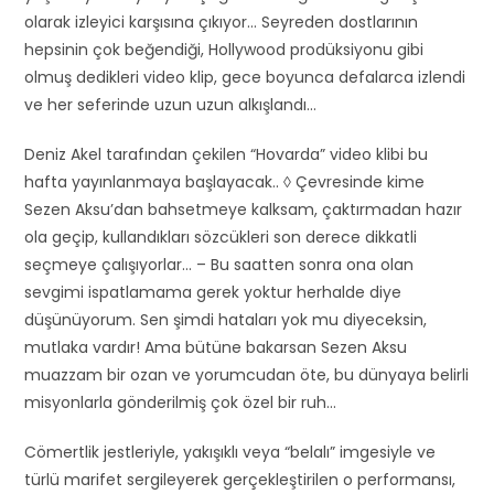
olarak izleyici karşısına çıkıyor… Seyreden dostlarının
hepsinin çok beğendiği, Hollywood prodüksiyonu gibi
olmuş dedikleri video klip, gece boyunca defalarca izlendi
ve her seferinde uzun uzun alkışlandı…
Deniz Akel tarafından çekilen “Hovarda” video klibi bu
hafta yayınlanmaya başlayacak.. ◊ Çevresinde kime
Sezen Aksu’dan bahsetmeye kalksam, çaktırmadan hazır
ola geçip, kullandıkları sözcükleri son derece dikkatli
seçmeye çalışıyorlar… – Bu saatten sonra ona olan
sevgimi ispatlamama gerek yoktur herhalde diye
düşünüyorum. Sen şimdi hataları yok mu diyeceksin,
mutlaka vardır! Ama bütüne bakarsan Sezen Aksu
muazzam bir ozan ve yorumcudan öte, bu dünyaya belirli
misyonlarla gönderilmiş çok özel bir ruh…
Cömertlik jestleriyle, yakışıklı veya “belalı” imgesiyle ve
türlü marifet sergileyerek gerçekleştirilen o performansı,