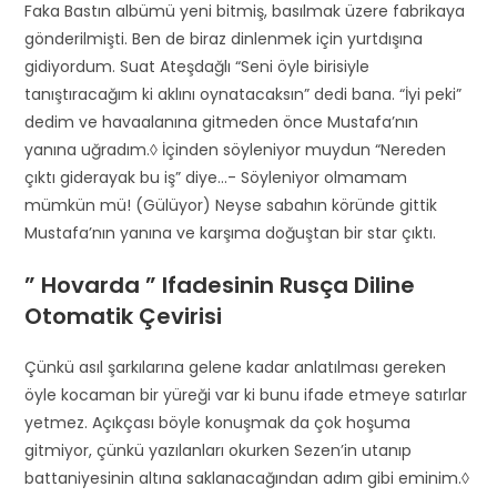
Faka Bastın albümü yeni bitmiş, basılmak üzere fabrikaya
gönderilmişti. Ben de biraz dinlenmek için yurtdışına
gidiyordum. Suat Ateşdağlı “Seni öyle birisiyle
tanıştıracağım ki aklını oynatacaksın” dedi bana. “İyi peki”
dedim ve havaalanına gitmeden önce Mustafa’nın
yanına uğradım.◊ İçinden söyleniyor muydun “Nereden
çıktı giderayak bu iş” diye…- Söyleniyor olmamam
mümkün mü! (Gülüyor) Neyse sabahın köründe gittik
Mustafa’nın yanına ve karşıma doğuştan bir star çıktı.
” Hovarda ” Ifadesinin Rusça Diline
Otomatik Çevirisi
Çünkü asıl şarkılarına gelene kadar anlatılması gereken
öyle kocaman bir yüreği var ki bunu ifade etmeye satırlar
yetmez. Açıkçası böyle konuşmak da çok hoşuma
gitmiyor, çünkü yazılanları okurken Sezen’in utanıp
battaniyesinin altına saklanacağından adım gibi eminim.◊