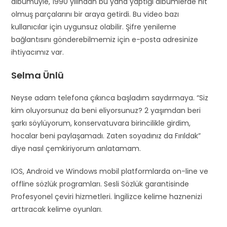
albümüyle, 1990 yılından bu yana yaptığı albümlerde hit
olmuş parçalarını bir araya getirdi. Bu video bazı
kullanıcılar için uygunsuz olabilir. Şifre yenileme
bağlantısını gönderebilmemiz için e-posta adresinize
ihtiyacımız var.
Selma Ünlü
Neyse adam telefona çıkınca başladım saydırmaya. “Siz
kim oluyorsunuz da beni eliyorsunuz? 2 yaşımdan beri
şarkı söylüyorum, konservatuvara birincilikle girdim,
hocalar beni paylaşamadı. Zaten soyadınız da Fırıldak”
diye nasıl çemkiriyorum anlatamam.
IOS, Android ve Windows mobil platformlarda on-line ve
offline sözlük programları. Sesli Sözlük garantisinde
Profesyonel çeviri hizmetleri. İngilizce kelime haznenizi
arttıracak kelime oyunları.