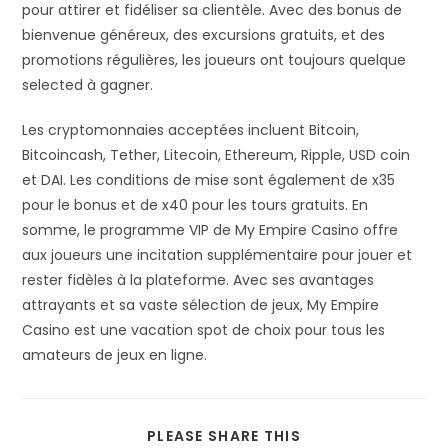
pour attirer et fidéliser sa clientèle. Avec des bonus de
bienvenue généreux, des excursions gratuits, et des
promotions régulières, les joueurs ont toujours quelque
selected à gagner.
Les cryptomonnaies acceptées incluent Bitcoin,
Bitcoincash, Tether, Litecoin, Ethereum, Ripple, USD coin
et DAI. Les conditions de mise sont également de x35
pour le bonus et de x40 pour les tours gratuits. En
somme, le programme VIP de My Empire Casino offre
aux joueurs une incitation supplémentaire pour jouer et
rester fidèles à la plateforme. Avec ses avantages
attrayants et sa vaste sélection de jeux, My Empire
Casino est une vacation spot de choix pour tous les
amateurs de jeux en ligne.
SHARE
PLEASE SHARE THIS