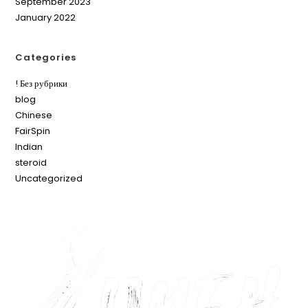
September 2023
January 2022
Categories
! Без рубрики
blog
Chinese
FairSpin
Indian
steroid
Uncategorized