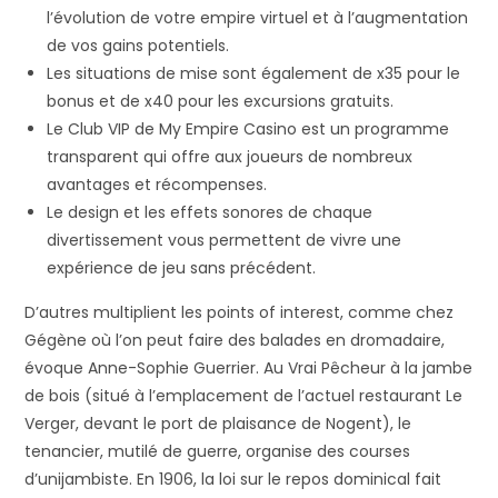
l’évolution de votre empire virtuel et à l’augmentation
de vos gains potentiels.
Les situations de mise sont également de x35 pour le
bonus et de x40 pour les excursions gratuits.
Le Club VIP de My Empire Casino est un programme
transparent qui offre aux joueurs de nombreux
avantages et récompenses.
Le design et les effets sonores de chaque
divertissement vous permettent de vivre une
expérience de jeu sans précédent.
D’autres multiplient les points of interest, comme chez
Gégène où l’on peut faire des balades en dromadaire,
évoque Anne-Sophie Guerrier. Au Vrai Pêcheur à la jambe
de bois (situé à l’emplacement de l’actuel restaurant Le
Verger, devant le port de plaisance de Nogent), le
tenancier, mutilé de guerre, organise des courses
d’unijambiste. En 1906, la loi sur le repos dominical fait