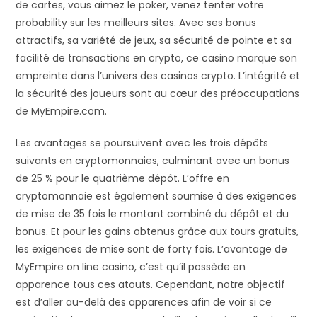
de cartes, vous aimez le poker, venez tenter votre
probability sur les meilleurs sites. Avec ses bonus
attractifs, sa variété de jeux, sa sécurité de pointe et sa
facilité de transactions en crypto, ce casino marque son
empreinte dans l’univers des casinos crypto. L’intégrité et
la sécurité des joueurs sont au cœur des préoccupations
de MyEmpire.com.
Les avantages se poursuivent avec les trois dépôts
suivants en cryptomonnaies, culminant avec un bonus
de 25 % pour le quatrième dépôt. L’offre en
cryptomonnaie est également soumise à des exigences
de mise de 35 fois le montant combiné du dépôt et du
bonus. Et pour les gains obtenus grâce aux tours gratuits,
les exigences de mise sont de forty fois. L’avantage de
MyEmpire on line casino, c’est qu’il possède en
apparence tous ces atouts. Cependant, notre objectif
est d’aller au-delà des apparences afin de voir si ce