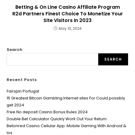
Betting & On Line Casino Affiliate Program
R2d Partners Finest Choice To Monetize Your
Site Visitors In 2023
May 10, 2024
Search
SEARCH
Recent Posts
Fairspin Portugal
15 Greatest Bitcoin Gambling Internet sites For Could possibly
get 2024
Free No deposit Casino Bonus Rules 2024
Double Bet Calculator Quickly Work Out Your Return
Betonred Casino Cellular App: Mobile Gaming With Android &
Ios