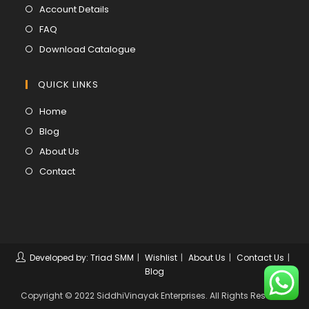
a
in
Opens
Account Details
new
a
in
Opens
FAQ
tab
new
a
in
Opens
Download Catalogue
tab
new
a
in
tab
new
a
QUICK LINKS
tab
new
Opens
Home
tab
in
Opens
Blog
a
in
Opens
About Us
new
a
in
Opens
Contact
tab
new
a
in
tab
new
a
tab
new
tab
Developed by: Triad SMM
Wishlist
About Us
Contact Us
Blog
Copyright © 2022 SiddhiVinayak Enterprises. All Rights Reserved