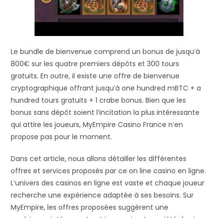
Le bundle de bienvenue comprend un bonus de jusqu’à
800€ sur les quatre premiers dépôts et 300 tours
gratuits. En outre, il existe une offre de bienvenue
cryptographique offrant jusqu’à one hundred mBTC + a
hundred tours gratuits + 1 crabe bonus. Bien que les
bonus sans dépôt soient l’incitation la plus intéressante
qui attire les joueurs, MyEmpire Casino France n’en
propose pas pour le moment.
Dans cet article, nous allons détailler les différentes
offres et services proposés par ce on line casino en ligne.
L’univers des casinos en ligne est vaste et chaque joueur
recherche une expérience adaptée à ses besoins. Sur
MyEmpire, les offres proposées suggèrent une