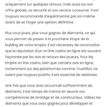
uniquement sur quelques retours, mais aussi sur son
offre globale, sa sécurité et son service consumer. Il est
toujours recommandé d’expérimenter par soi-même
avant de se forger une opinion définitive.
Plus vous jouez, plus vous gagnez de diamants, ce qui
vous permet de passer à la prochaine étape de la
building de votre empire. Il est necessary de reconnaître
que la réputation d’un on line casino en ligne est souvent
façonnée par les avis et retours des joueurs. Pour My
Empire on line casino, bien que certains avis en ligne,
notamment sur des plateformes comme TrustPilot, ne
soient pas toujours positifs, il est essential de relativiser.
Une fois que vous avez accumulé suffisamment de
diamants, il est temps de mettre en œuvre vos
compétences de stratège et de constructeur. Utilisez les
diamants que vous avez gagnés pour développer et