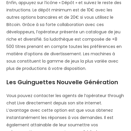
Enfin, appuyez sur l’icône « Dépôt » et suivez le reste des
instructions. Le dépôt minimum est de 10€ avec les
autres options bancaires et de 20€ si vous utilisez le
Bitcoin. Grâce à sa forte collaboration avec ces
développeurs, l’opérateur présente un catalogue de jeu
riche et diversifié. Sa ludothèque est composée de +8
500 titres prenant en compte toutes les préférences en
matière d’options de divertissement. Les machines à
sous constituent la gamme de jeux la plus variée avec
plus de productions à votre disposition.
Les Guinguettes Nouvelle Génération
Vous pouvez contacter les agents de l’opérateur through
chat Live directement depuis son site internet.
L’avantage avec cette option est que vous obtenez
instantanément les réponses à vos demandes. Il est
également attainable de leur soumettre vos