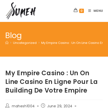
Skip
to
MENU
0
content
Blog
>
Uncategorized
>
My Empire Casino : Un On Line Casino En Li
My Empire Casino : Un On
Line Casino En Ligne Pour La
Building De Votre Empire
Post
Post
mahesh1004
June 29, 2024