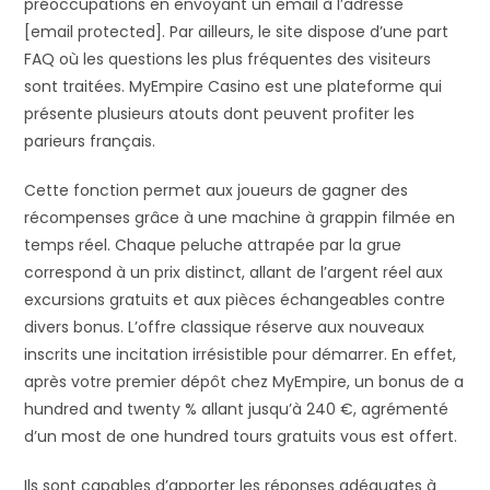
préoccupations en envoyant un email à l’adresse
[email protected]. Par ailleurs, le site dispose d’une part
FAQ où les questions les plus fréquentes des visiteurs
sont traitées. MyEmpire Casino est une plateforme qui
présente plusieurs atouts dont peuvent profiter les
parieurs français.
Cette fonction permet aux joueurs de gagner des
récompenses grâce à une machine à grappin filmée en
temps réel. Chaque peluche attrapée par la grue
correspond à un prix distinct, allant de l’argent réel aux
excursions gratuits et aux pièces échangeables contre
divers bonus. L’offre classique réserve aux nouveaux
inscrits une incitation irrésistible pour démarrer. En effet,
après votre premier dépôt chez MyEmpire, un bonus de a
hundred and twenty % allant jusqu’à 240 €, agrémenté
d’un most de one hundred tours gratuits vous est offert.
Ils sont capables d’apporter les réponses adéquates à