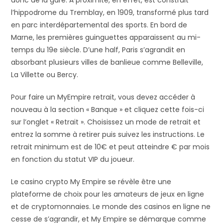
donc de la gare. À proximité, en effet, est construit
l’hippodrome du Tremblay, en 1909, transformé plus tard
en parc interdépartemental des sports. En bord de
Marne, les premières guinguettes apparaissent au mi-
temps du 19e siècle. D’une half, Paris s’agrandit en
absorbant plusieurs villes de banlieue comme Belleville,
La Villette ou Bercy.
Pour faire un MyEmpire retrait, vous devez accéder à
nouveau à la section « Banque » et cliquez cette fois-ci
sur l’onglet « Retrait ». Choisissez un mode de retrait et
entrez la somme à retirer puis suivez les instructions. Le
retrait minimum est de 10€ et peut atteindre € par mois
en fonction du statut VIP du joueur.
Le casino crypto My Empire se révèle être une
plateforme de choix pour les amateurs de jeux en ligne
et de cryptomonnaies. Le monde des casinos en ligne ne
cesse de s’agrandir, et My Empire se démarque comme